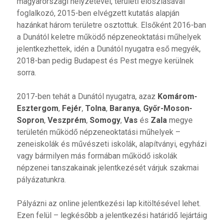
magyarországi helyzetével, területi eloszlásával
foglalkozó, 2015-ben elvégzett kutatás alapján
hazánkat három területre osztottuk. Elsőként 2016-ban
a Dunától keletre működő népzeneoktatási műhelyek
jelentkezhettek, idén a Dunától nyugatra eső megyék,
2018-ban pedig Budapest és Pest megye kerülnek
sorra.
2017-ben tehát a Dunától nyugatra, azaz
Komárom-
Esztergom
,
Fejér
,
Tolna
,
Baranya
,
Győr-Moson-
Sopron
,
Veszprém
,
Somogy
,
Vas
és
Zala
megye
területén működő népzeneoktatási műhelyek –
zeneiskolák és művészeti iskolák, alapítványi, egyházi
vagy bármilyen más formában működő iskolák
népzenei tanszakainak jelentkezését várjuk szakmai
pályázatunkra.
Pályázni az online jelentkezési lap kitöltésével lehet.
Ezen felül – legkésőbb a jelentkezési határidő lejártáig