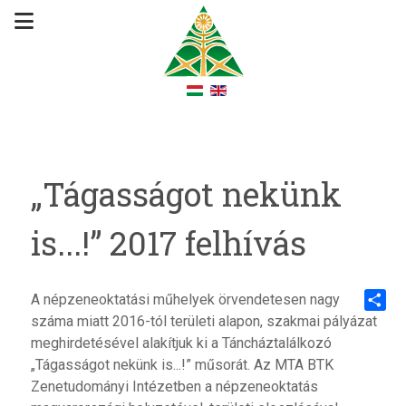
„Tágasságot nekünk
is...!” 2017 felhívás
A népzeneoktatási műhelyek örvendetesen nagy
száma miatt 2016-tól területi alapon, szakmai pályázat
Share
meghirdetésével alakítjuk ki a Táncháztalálkozó
„Tágasságot nekünk is...!” műsorát. Az MTA BTK
Zenetudományi Intézetben a népzeneoktatás