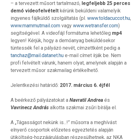
– a tervezett műsort tartalmazó,
legfeljebb 25 perces
demó videofelvételt
kérünk beküldeni valamelyik
ingyenes fájlküldő szolgáltatás (pl.
www.toldacuccot.hu
,
www.mammutmail.com
vagy
www.wetransfer.com
)
segítségével. A videofájl formátuma lehetőleg
mp4
legyen! Kérjük, hogy a demóanyag beküldésekor
tüntessék fel a pályázó nevét, címzettként pedig a
tanchaz@mail.datanet.hu
e-mail címet írják be. Nem
profi felvételt várunk, hanem olyat, amelynek alapján a
tervezett műsor szakmailag értékelhető.
Jelentkezési határidő:
2017. március 6. éjfél
A beérkező pályázatokat a
Navratil Andrea
és
Vavrinecz András
alkotta szakmai zsűri bírálja el.
A „Tágasságot nekünk is...!” műsorra a meghívást
elnyerő csoportok előzetes egyeztetés alapján
útiköltség-hozzájárulásban részesülhetnek, az NKA