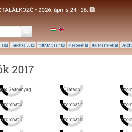
TALÁLKOZÓ • 2026. április 24–26.
Keresés
mia
Táncház 50
folkMAGazin
Mesterek
Ifjú Mesterek
Diszk
ók 2017
yar Sajtóanyag
Díjátadó
Szom
Szombat 3
Szombat 4
Szom
Szombat 7
Szombat 8
Szom