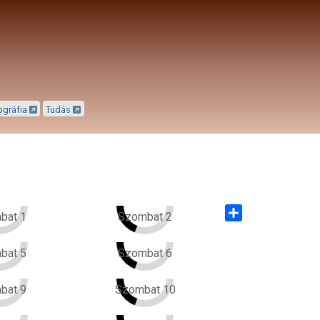
ográfia
Tudás
bat 1
Szombat 2
Share
bat 5
Szombat 6
bat 9
Szombat 10