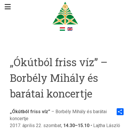
„Ókútból friss víz” –
Borbély Mihály és
barátai koncertje
„Ókútból friss víz”
– Borbély Mihály és barátai
koncertje
Share
2017. április 22. szombat,
14.30–15.10
• Lajtha László