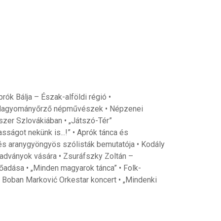
ók Bálja – Észak-alföldi régió •
 Hagyományőrző népművészek • Népzenei
dszer Szlovákiában • „Játszó-Tér”
ágot nekünk is...!” • Aprók tánca és
 és aranygyöngyös szólisták bemutatója • Kodály
iadványok vására • Zsuráfszky Zoltán –
lőadása • „Minden magyarok tánca” • Folk-
 Boban Marković Orkestar koncert • „Mindenki