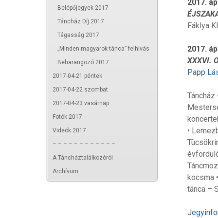
2017. áp
Belépőjegyek 2017
ÉJSZAKA
Táncház Díj 2017
Fáklya Kl
Tágasság 2017
2017. áp
„Minden magyarok tánca” felhívás
XXXVI. 
Beharangozó 2017
Papp Lás
2017-04-21 péntek
2017-04-22 szombat
Táncház 
2017-04-23 vasárnap
Mesters
Fotók 2017
koncerte
• Lemezb
Videók 2017
Tücsökri
– – – – – – – – – – – –
évfordul
A Táncháztalálkozóról
Táncmoza
Archívum
kocsma •
tánca – 
Jegyinfo