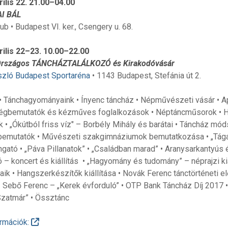
rilis 22. 21.00–04.00
I BÁL
ub • Budapest VI. ker., Csengery u. 68.
rilis 22–23. 10.00–22.00
Országos TÁNCHÁZTALÁLKOZÓ és Kirakodóvásár
zló Budapest Sportaréna
• 1143 Budapest, Stefánia út 2.
• Tánchagyományaink • Ínyenc táncház • Népművészeti vásár • Apr
égbemutatók és kézműves foglalkozások • Néptáncműsorok •
k • „Ókútból friss víz" – Borbély Mihály és barátai • Táncház mó
emutatók • Művészeti szakgimnáziumok bemutatkozása • „Tágass
ngató • „Páva Pillanatok” • „Családban marad” • Aranysarkantyús
ó – koncert és kiállítás • „Hagyomány és tudomány” – néprajzi k
ik • Hangszerkészítők kiállítása • Novák Ferenc tánctörténeti e
 Sebő Ferenc – „Kerek évforduló” • OTP Bank Táncház Díj 2017 •
Szatmár” • Össztánc
rmációk: