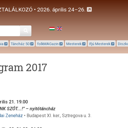
TALÁLKOZÓ • 2026. április 24–26.
Keresés
mia
Táncház 50
folkMAGazin
Mesterek
Ifjú Mesterek
Diszk
gram 2017
ilis 21. 19.00
K SZÓT...!” – nyitótáncház
dai Zeneház
• Budapest XI. ker., Sztregova u. 3.