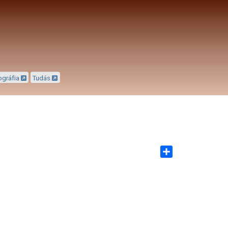
ográfia
Tudás
Share