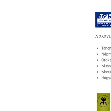
A XXXVI.
Tánc
Népm
Örök
Muha
Mart
Hagy