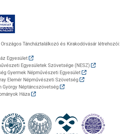
 Országos Táncháztalálkozó és Kirakodóvásár létrehozói:
ház Egyesület
űvészeti Egyesületek Szövetsége (NESZ)
ség Gyermek Népművészeti Egyesület
ray Elemér Népművészeti Szövetség
in György Néptáncszövetség
ományok Háza