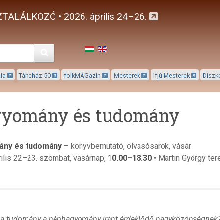
TALÁLKOZÓ • 2026. április 24–26.
Keresés
mia
Táncház 50
folkMAGazin
Mesterek
Ifjú Mesterek
Diszk
yomány és tudomány
ány és tudomány
– könyvbemutató, olvasósarok, vásár
ilis 22
–23
. szombat, vasárnap,
10.00–18.30
• Martin György tere
l a tudomány a néphagyomány iránt érdeklődő nagyközönségnek