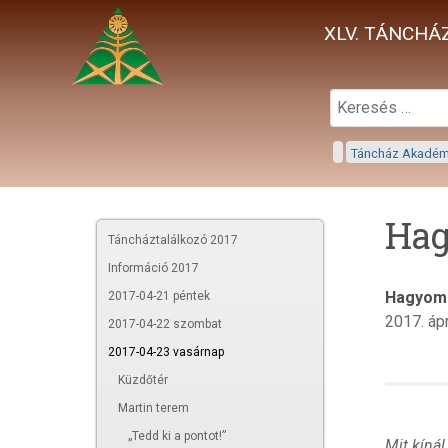
XLV. TÁNCHÁZ
Táncház Akadé
Hag
Táncháztalálkozó 2017
Információ 2017
Hagyom
2017-04-21 péntek
2017. ápr
2017-04-22 szombat
2017-04-23 vasárnap
Küzdőtér
Martin terem
„Tedd ki a pontot!”
Mit kíná