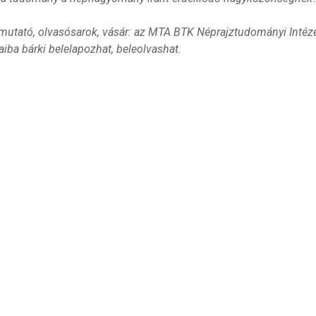
utató, olvasósarok, vásár: az MTA BTK Néprajztudományi Intéze
iba bárki belelapozhat, beleolvashat.