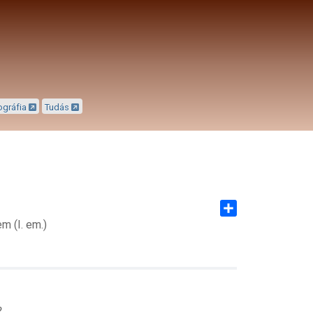
ográfia
Tudás
m (I. em.)
Share
?