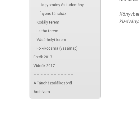
Hagyomány és tudomány
Könyvbem
Ínyenc táncház
kiadványa
Kodály terem
Lajtha terem
Vásárhelyi terem
Folk-kocsma (vasárnap)
Fotók 2017
Videók 2017
– – – – – – – – – – – –
A Táncháztalálkozóról
Archívum