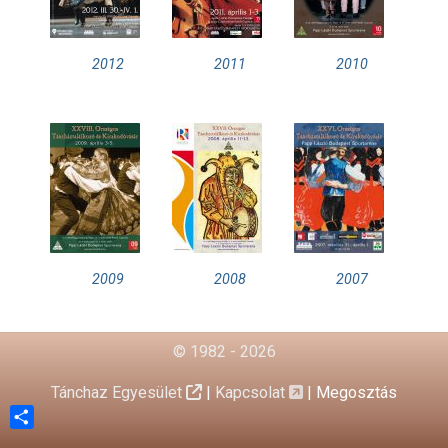
2012
2011
2010
2009
2008
2007
© 1982 - 2026
Tánchaz Egyesület
|
Kapcsolat
|
Megosztás
Share