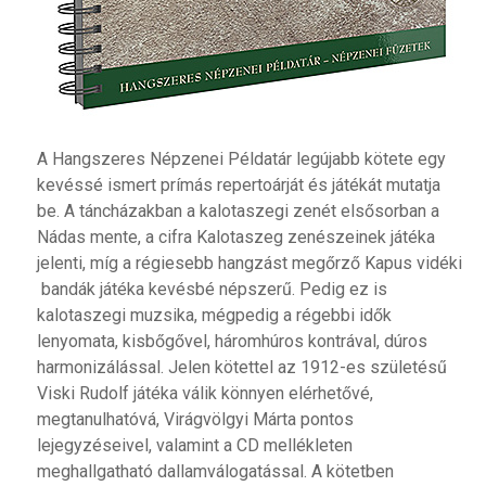
A Hangszeres Népzenei Példatár legújabb kötete egy
kevéssé ismert prímás repertoárját és játékát mutatja
be. A táncházakban a kalotaszegi zenét elsősorban a
Nádas mente, a cifra Kalotaszeg zenészeinek játéka
jelenti, míg a régiesebb hangzást megőrző Kapus vidéki
bandák játéka kevésbé népszerű. Pedig ez is
kalotaszegi muzsika, mégpedig a régebbi idők
lenyomata, kisbőgővel, háromhúros kontrával, dúros
harmonizálással. Jelen kötettel az 1912-es születésű
Viski Rudolf játéka válik könnyen elérhetővé,
megtanulhatóvá, Virágvölgyi Márta pontos
lejegyzéseivel, valamint a CD mellékleten
meghallgatható dallamválogatással. A kötetben